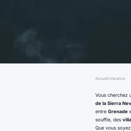
Accueil
›
Vacance
VACANCE
Quels sont les meill
Vous cherchez 
de la Sierra Ne
pour une randonnée
entre
Grenade
souffle, des
vil
montagnes de la Sie
Que vous soyez 