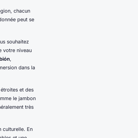
région, chacun
ndonnée peut se
ous souhaitez
de votre niveau
bión
,
mersion dans la
étroites et des
 comme le jambon
néralement très
 culturelle. En
ables et une