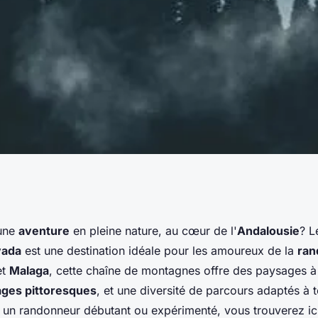
eurs itinéraires
une
aventure
en pleine nature, au cœur de l'
Andalousie
? 
vada
est une destination idéale pour les amoureux de la
ran
 dans les
et
Malaga
, cette chaîne de montagnes offre des paysages à
lages pittoresques
, et une diversité de parcours adaptés à 
rra Nevada,
un randonneur débutant ou expérimenté, vous trouverez ici 