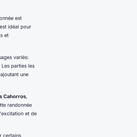
donnée est
est idéal pour
s et
ages variés:
Les parties les
 ajoutant une
os Cahorros
,
ette randonnée
excitation et de
r certains