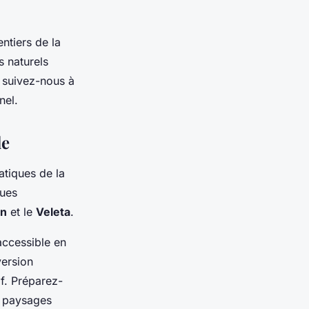
ntiers de la
s naturels
 suivez-nous à
nel.
le
atiques de la
vues
én
et le
Veleta
.
 accessible en
version
if. Préparez-
s paysages