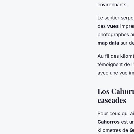
environnants.
Le sentier serpe
des
vues
impren
photographes a
map data
sur d
Au fil des kilo
témoignent de l'
avec une vue im
Los Cahorr
cascades
Pour ceux qui a
Cahorros
est un
kilomètres de
G