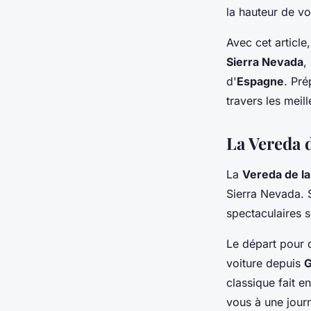
la hauteur de vo
Espagne?
Avec cet articl
Sierra Nevada
,
Lucas
•
27 juin 2024
•
7 min de lecture
d'
Espagne
. Pré
travers les meil
La Vereda d
La
Vereda de la
Sierra Nevada. 
spectaculaires s
Le départ pour 
voiture depuis
G
classique fait e
vous à une jour