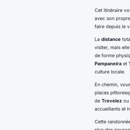
Cet itinéraire v
avec son propre
faire depuis le 
La
distance
tota
visiter, mais el
de forme physiq
Pampaneira
et
culture locale.
En chemin, vous
places pittores
de
Trevelez
ou 
accueillants et h
Cette randonnée 
plus des paysag