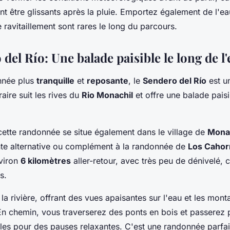
t être glissants après la pluie. Emportez également de l'ea
e ravitaillement sont rares le long du parcours.
del Río: Une balade paisible le long de l
nnée plus
tranquille
et
reposante
, le
Sendero del Río
est u
raire suit les rives du
Rio Monachil
et offre une balade pais
cette randonnée se situe également dans le village de
Mona
ente alternative ou complément à la randonnée de
Los Cahor
nviron
6 kilomètres
aller-retour, avec très peu de dénivelé, c
s.
 la rivière, offrant des vues apaisantes sur l'eau et les mon
En chemin, vous traverserez des ponts en bois et passerez
es pour des pauses relaxantes. C'est une randonnée parfai