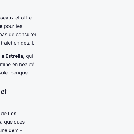
sseaux et offre
e pour les
pas de consulter
trajet en détail.
la Estrella
, qui
ermine en beauté
sule ibérique.
et
r de
Los
 à quelques
'une demi-