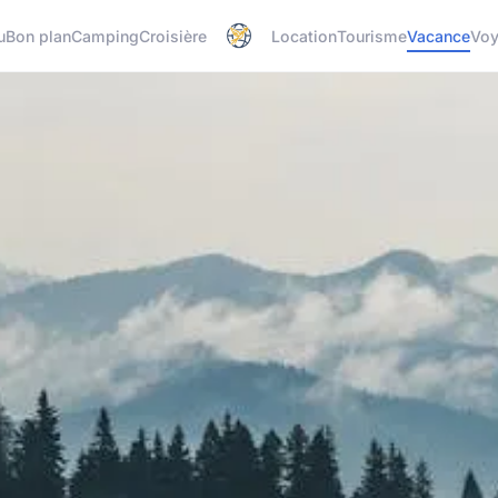
u
Bon plan
Camping
Croisière
Location
Tourisme
Vacance
Vo