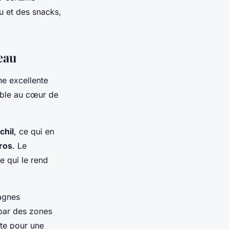
u et des snacks,
'eau
ne excellente
ible au cœur de
chil
, ce qui en
ros
. Le
e qui le rend
tagnes
 par des zones
te pour une