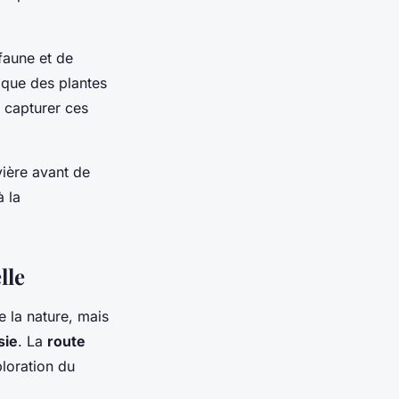
faune et de
 que des plantes
r capturer ces
vière avant de
à la
lle
 la nature, mais
sie
. La
route
loration du