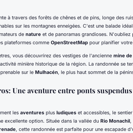
nte à travers des forêts de chênes et de pins, longe des rui
ables sur les montagnes enneigées. C'est une balade idéal
mateurs de
nature
et de panoramas grandioses. N'oubliez 
es plateformes comme
OpenStreetMap
pour planifier votre 
mètres, vous découvrirez des vestiges de l'ancienne
mine de 
activité minière historique de la région. La randonnée se t
prenable sur le
Mulhacén
, le plus haut sommet de la pénin
os: Une aventure entre ponts suspendus 
iment les
aventures
plus
ludiques
et accessibles, le sentie
e excellente option. Située dans la vallée du
Rio Monachil
,
renade
, cette randonnée est parfaite pour une escapade d