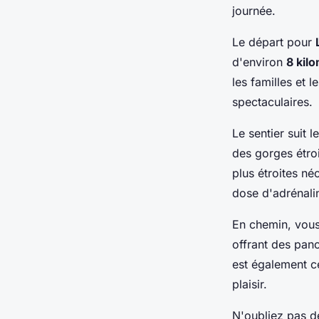
journée.
Le départ pour
d'environ
8 kil
les familles et
spectaculaires.
Le sentier suit l
des gorges étroi
plus étroites né
dose d'adrénali
En chemin, vous
offrant des pan
est également c
plaisir.
N'oubliez pas de