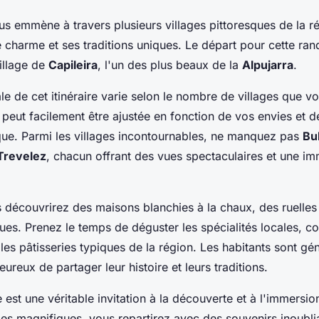
ous emmène à travers plusieurs villages pittoresques de la 
 charme et ses traditions uniques. Le départ pour cette ra
village de
Capileira
, l'un des plus beaux de la
Alpujarra
.
le de cet itinéraire varie selon le nombre de villages que v
le peut facilement être ajustée en fonction de vos envies et 
ue. Parmi les villages incontournables, ne manquez pas
Bu
Trevelez
, chacun offrant des vues spectaculaires et une im
 découvrirez des maisons blanchies à la chaux, des ruelles 
ques. Prenez le temps de déguster les spécialités locales,
les pâtisseries typiques de la région. Les habitants sont gé
eureux de partager leur histoire et leurs traditions.
est une véritable invitation à la découverte et à l'immersion
es magnifiques, vous repartirez avec des souvenirs inoubli