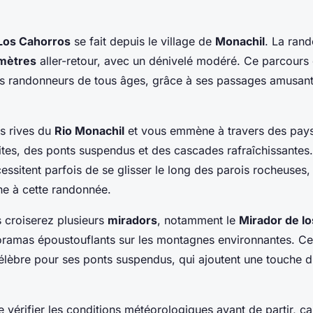
Los Cahorros
se fait depuis le village de
Monachil
. La ran
omètres
aller-retour, avec un dénivelé modéré. Ce parcours 
 les randonneurs de tous âges, grâce à ses passages amusant
es rives du
Rio Monachil
et vous emmène à travers des pays
tes, des ponts suspendus et des cascades rafraîchissantes. 
cessitent parfois de se glisser le long des parois rocheuses,
ne à cette randonnée.
 croiserez plusieurs
miradors
, notamment le
Mirador de l
oramas époustouflants sur les montagnes environnantes. C
élèbre pour ses ponts suspendus, qui ajoutent une touche d'
 vérifier les conditions météorologiques avant de partir, ca