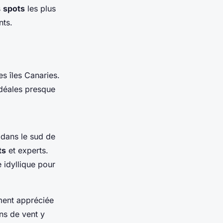
s
spots
les plus
nts.
es îles Canaries.
idéales presque
é dans le sud de
ts
et experts.
e idyllique pour
ement appréciée
ns de vent y