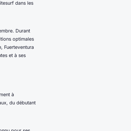
itesurf dans les
tembre. Durant
ditions optimales
, Fuerteventura
tes et à ses
ement à
aux, du débutant
Connu pour ses