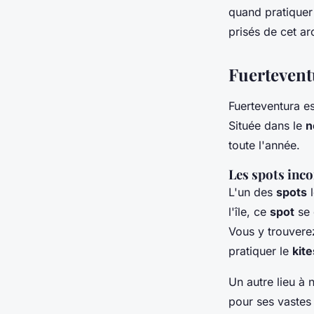
quand pratiquer
prisés de cet ar
Lucas
•
27 juin 2024
•
6 min de lecture
Fuerteventu
Fuerteventura e
Située dans le
n
toute l'année.
Les spots inc
L'un des
spots
l
l'île, ce
spot
se 
Vous y trouver
pratiquer le
kite
Un autre lieu à
pour ses vastes