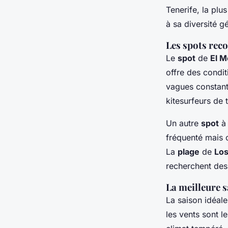
Tenerife, la plu
à sa diversité g
Les spots re
Le
spot
de
El 
offre des condit
vagues constante
kitesurfeurs de 
Un autre
spot
à 
fréquenté mais 
La
plage
de
Lo
recherchent de
La meilleure 
La saison idéale
les vents sont l