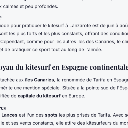
x calmes et peu profondes.
?
iode pour pratiquer le kitesurf à Lanzarote est de juin à aoû
sont les plus forts et les plus constants, offrant des conditi
. Cependant, comme pour les autres îles des Canaries, le cl
 de pratiquer ce sport tout au long de l'année.
 joyau du kitesurf en Espagne continental
ttachée aux
îles Canaries
, la renommée de Tarifa en Espag
 mérite une mention spéciale. Située à la pointe sud de l'Esp
lifiée de
capitale du kitesurf
en Europe.
res
 Lances
est l'un des
spots
les plus prisés de Tarifa. Avec s
e et ses vents constants, elle attire des kitesurfeurs du mo