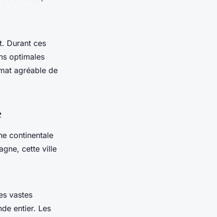
t. Durant ces
ons optimales
imat agréable de
e
ne continentale
agne, cette ville
es vastes
nde entier. Les