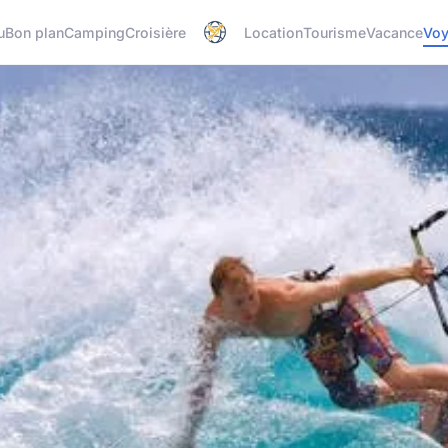
u
Bon plan
Camping
Croisière
Location
Tourisme
Vacance
Vo