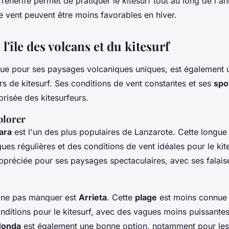
Tenerife permet de pratiquer le kitesurf tout au long de l'
e vent peuvent être moins favorables en hiver.
 l'île des volcans et du kitesurf
ue pour ses paysages volcaniques uniques, est également
s de kitesurf. Ses conditions de vent constantes et ses
spo
prisée des kitesurfeurs.
plorer
ara
est l'un des plus populaires de Lanzarote. Cette longu
gues régulières et des conditions de vent idéales pour le ki
ppréciée pour ses paysages spectaculaires, avec ses falai
.
ne pas manquer est
Arrieta
. Cette
plage
est moins connue 
nditions pour le kitesurf, avec des vagues moins puissantes
Honda
est également une bonne option, notamment pour le