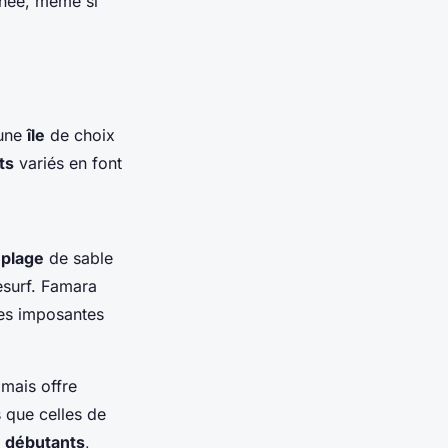
année, même si
 une
île
de choix
ts
variés en font
e
plage
de sable
tesurf. Famara
ses imposantes
mais offre
 que celles de
s
débutants
,