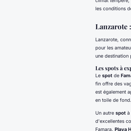
climat tempéré, 
les conditions d
Lanzarote :
Lanzarote, conn
pour les amateur
une destination 
Les spots à ex
Le
spot
de
Fam
fin offre des va
est également a
en toile de fond
Un autre
spot
à 
d'excellentes co
Famara.
Playa 