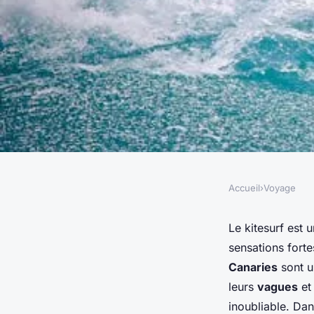
Accueil
›
Voyage
VOYAGE
Où trouver les meill
Le kitesurf est 
sensations fort
kite surf dans les îl
Canaries
sont u
leurs
vagues
et
conseils et saisons i
inoubliable. Da