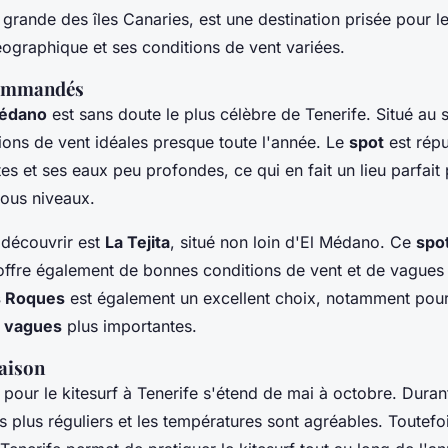
s grande des îles Canaries, est une destination prisée pour l
éographique et ses conditions de vent variées.
commandés
Médano
est sans doute le plus célèbre de Tenerife. Situé au s
ions de vent idéales presque toute l'année. Le
spot
est répu
s et ses eaux peu profondes, ce qui en fait un lieu parfait 
tous niveaux.
découvrir est
La Tejita
, situé non loin d'El Médano. Ce
spo
offre également de bonnes conditions de vent et de vagues p
s Roques
est également un excellent choix, notamment pour
s
vagues
plus importantes.
saison
 pour le kitesurf à Tenerife s'étend de mai à octobre. Duran
es plus réguliers et les températures sont agréables. Toutefo