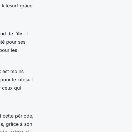
e kitesurf grâce
ud de l'
île
, il
té pour ses
pour les
t
est moins
our le kitesurf.
 ceux qui
t cette période,
is, grâce à son