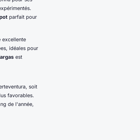
 expérimentés.
pot
parfait pour
 excellente
es, idéales pour
argas
est
erteventura, soit
lus favorables.
ong de l'année,