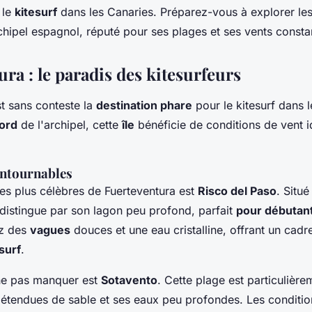
 le
kitesurf
dans les Canaries. Préparez-vous à explorer le
chipel espagnol, réputé pour ses plages et ses vents consta
ra : le paradis des kitesurfeurs
st sans conteste la
destination phare
pour le kitesurf dans l
ord
de l'archipel, cette
île
bénéficie de conditions de vent 
ontournables
es plus célèbres de Fuerteventura est
Risco del Paso
. Situ
distingue par son lagon peu profond, parfait
pour débutan
ez des
vagues
douces et une eau cristalline, offrant un cadr
surf
.
 ne pas manquer est
Sotavento
. Cette plage est particulièr
 étendues de sable et ses eaux peu profondes. Les conditio