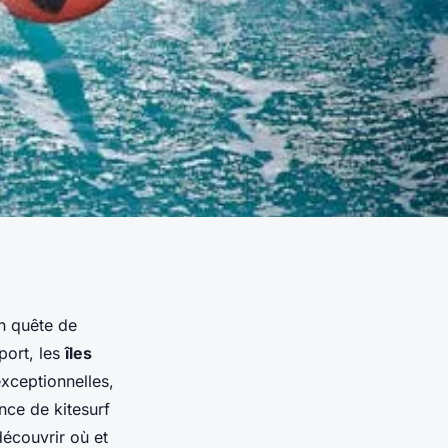
en quête de
port, les
îles
exceptionnelles,
nce de kitesurf
découvrir où et