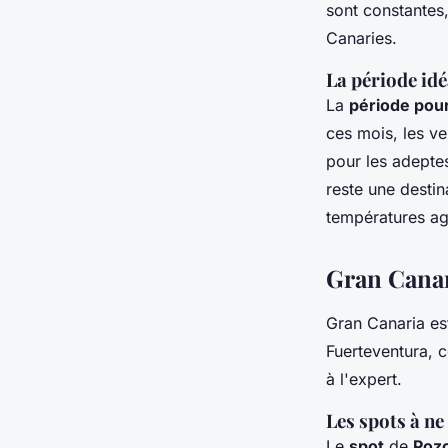
sont constantes,
Canaries.
La période idé
La
période pou
ces mois, les ve
pour les adepte
reste une desti
températures ag
Gran Canari
Gran Canaria es
Fuerteventura, 
à l'expert.
Les spots à n
Le
spot
de
Pozo