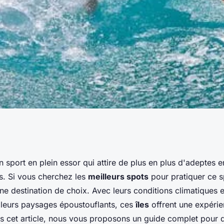
eurs spots pour le
un sport en plein essor qui attire de plus en plus d'adeptes 
es. Si vous cherchez les
meilleurs spots
pour pratiquer ce s
es Canaries :
ne destination de choix. Avec leurs conditions climatiques 
 leurs paysages époustouflants, ces
îles
offrent une expérie
déales ?
ns cet article, nous vous proposons un guide complet pour 