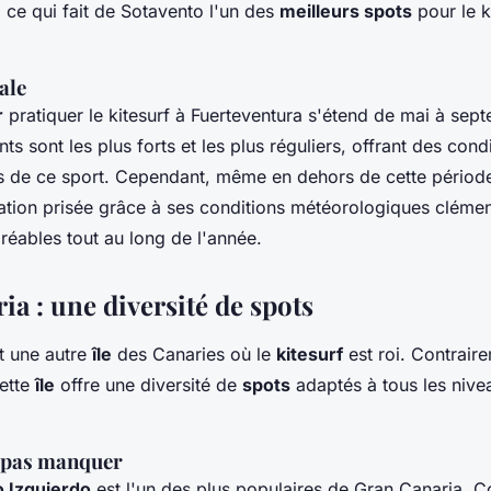
 ce qui fait de Sotavento l'un des
meilleurs spots
pour le k
ale
r
pratiquer le kitesurf à Fuerteventura s'étend de mai à sep
nts sont les plus forts et les plus réguliers, offrant des con
s de ce sport. Cependant, même en dehors de cette période
nation prisée grâce à ses conditions météorologiques clémen
réables tout au long de l'année.
a : une diversité de spots
t une autre
île
des Canaries où le
kitesurf
est roi. Contrair
cette
île
offre une diversité de
spots
adaptés à tous les nive
e pas manquer
 Izquierdo
est l'un des plus populaires de Gran Canaria. 