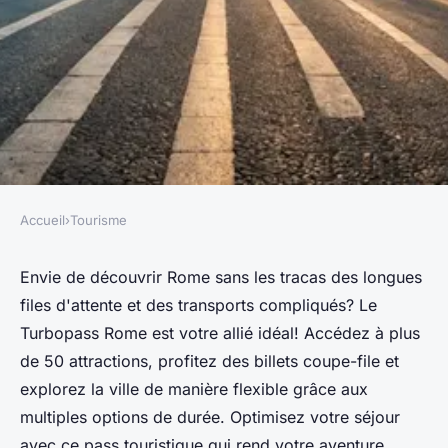
Accueil
›
Tourisme
TOURISME
Découvrez la capitale italienne
Envie de découvrir Rome sans les tracas des longues
files d'attente et des transports compliqués? Le
avec le turbopass rome
Turbopass Rome est votre allié idéal! Accédez à plus
de 50 attractions, profitez des billets coupe-file et
Lucas
•
6 août 2024
•
5 min de lecture
explorez la ville de manière flexible grâce aux
multiples options de durée. Optimisez votre séjour
avec ce pass touristique qui rend votre aventure